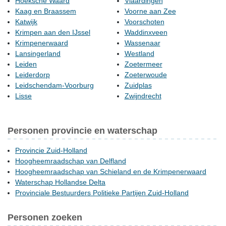
Hoeksche Waard
Vlaardingen
Kaag en Braassem
Voorne aan Zee
Katwijk
Voorschoten
Krimpen aan den IJssel
Waddinxveen
Krimpenerwaard
Wassenaar
Lansingerland
Westland
Leiden
Zoetermeer
Leiderdorp
Zoeterwoude
Leidschendam-Voorburg
Zuidplas
Lisse
Zwijndrecht
Personen provincie en waterschap
Provincie Zuid-Holland
Hoogheemraadschap van Delfland
Hoogheemraadschap van Schieland en de Krimpenerwaard
Waterschap Hollandse Delta
Provinciale Bestuurders Politieke Partijen Zuid-Holland
Personen zoeken