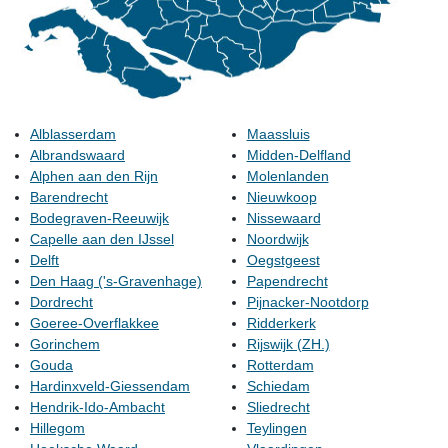
Alblasserdam
Maassluis
Albrandswaard
Midden-Delfland
Alphen aan den Rijn
Molenlanden
Barendrecht
Nieuwkoop
Bodegraven-Reeuwijk
Nissewaard
Capelle aan den IJssel
Noordwijk
Delft
Oegstgeest
Den Haag ('s-Gravenhage)
Papendrecht
Dordrecht
Pijnacker-Nootdorp
Goeree-Overflakkee
Ridderkerk
Gorinchem
Rijswijk (ZH.)
Gouda
Rotterdam
Hardinxveld-Giessendam
Schiedam
Hendrik-Ido-Ambacht
Sliedrecht
Hillegom
Teylingen