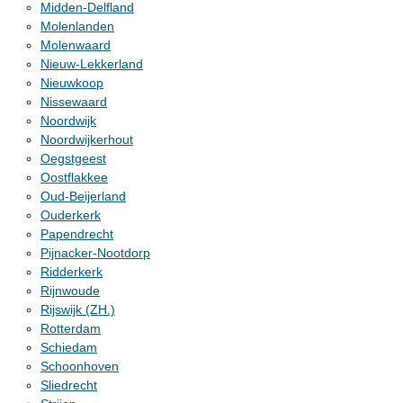
Midden-Delfland
Molenlanden
Molenwaard
Nieuw-Lekkerland
Nieuwkoop
Nissewaard
Noordwijk
Noordwijkerhout
Oegstgeest
Oostflakkee
Oud-Beijerland
Ouderkerk
Papendrecht
Pijnacker-Nootdorp
Ridderkerk
Rijnwoude
Rijswijk (ZH.)
Rotterdam
Schiedam
Schoonhoven
Sliedrecht