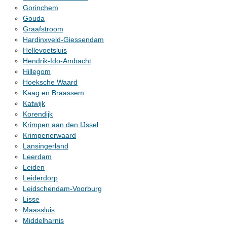
Gorinchem
Gouda
Graafstroom
Hardinxveld-Giessendam
Hellevoetsluis
Hendrik-Ido-Ambacht
Hillegom
Hoeksche Waard
Kaag en Braassem
Katwijk
Korendijk
Krimpen aan den IJssel
Krimpenerwaard
Lansingerland
Leerdam
Leiden
Leiderdorp
Leidschendam-Voorburg
Lisse
Maassluis
Middelharnis