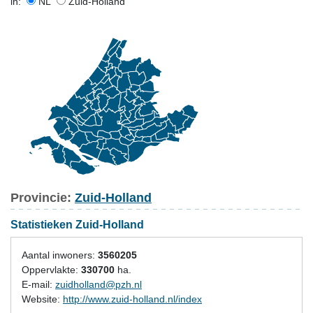
in:
NL
Zuid-Holland
Provincie:
Zuid-Holland
Statistieken Zuid-Holland
Aantal inwoners:
3560205
Oppervlakte:
330700
ha.
E-mail:
zuidholland@pzh.nl
Website:
http://www.zuid-holland.nl/index